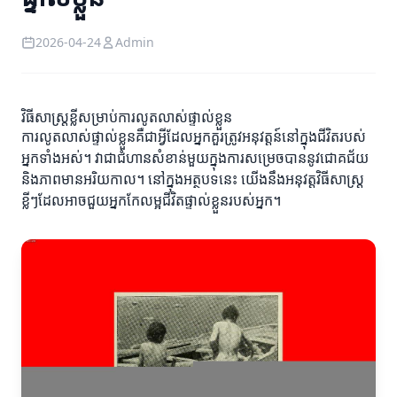
2026-04-24
Admin
វិធីសាស្ត្រខ្លីសម្រាប់ការលូតលាស់ផ្ទាល់ខ្លួន
ការលូតលាស់ផ្ទាល់ខ្លួនគឺជាអ្វីដែលអ្នកគួរត្រូវអនុវត្តន៍នៅក្នុងជីវិតរបស់
អ្នកទាំងអស់។ វាជាជំហានសំខាន់មួយក្នុងការសម្រេចបាននូវជោគជ័យ
និងភាពមានអរិយកាល។ នៅក្នុងអត្ថបទនេះ យើងនឹងអនុវត្តវិធីសាស្ត្រ
ខ្លីៗដែលអាចជួយអ្នកកែលម្អជីវិតផ្ទាល់ខ្លួនរបស់អ្នក។