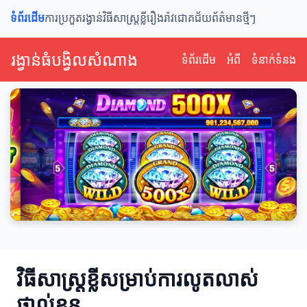
ទំព័រដើម
ការប្រកួតរង្វាន់
វិធីសាស្ត្រខ្លី
រឿងរ៉ាវជោគជ័យ
ព័ត៌មានថ្មីៗ
រង្វាន់ធំបង្វិលសំណាង
ទំព័រដើម
អំពី
ទំនាក់ទំនង
វិធីសាស្ត្រខ្លីសម្រាប់ការលូតលាស់
ផ្ទាល់ខ្លួន