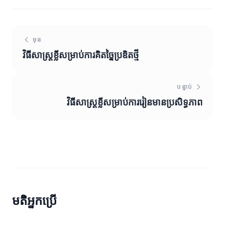
មុន
វិធីសាស្ត្រខ្លីសម្រាប់ការគិតច្នៃប្រឌិតថ្មី
បន្ទាប់
វិធីសាស្ត្រខ្លីសម្រាប់ការរៀនមានប្រសិទ្ធភាព
មតិអ្នកប្រើ