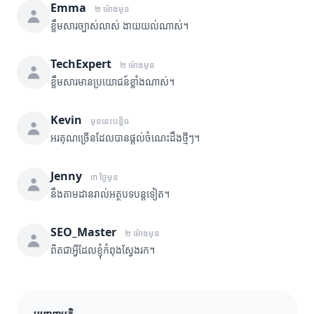
Emma
២ ម៉ោងមុន
ខ្លឹមសារច្បាស់លាស់ ងាយយល់ណាស់។
TechExpert
២ ម៉ោងមុន
ខ្លឹមសារមានប្រយោជន៍ខ្លាំងណាស់។
Kevin
មុននេះបន្តិច
អរគុណច្រើនដែលបានផ្តល់ចំណេះដឹងថ្មីៗ។
Jenny
៣ ថ្ងៃមុន
នឹងតាមដានរាល់អត្ថបទបន្តទៀត។
SEO_Master
២ ម៉ោងមុន
ពិតជាអ្វីដែលខ្ញុំកំពុងស្វែងរក។