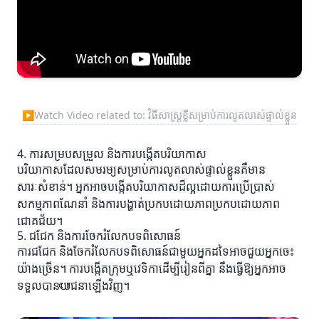
▶
Watch Video related to: វិធីសាស្ត្រខ្លីសម្រាប់ការលូតលាស់ផ្ទាល់ខ្លួន
4. ការសម្របសម្រួល និងការបង្កើតបរិយាកាស
បរិយាកាសដែលសមរម្យសម្រាប់ការលូតលាស់ផ្ទាល់ខ្លួនគឺមាន
សារៈសំខាន់។ អ្នកអាចបង្កើតបរិយាកាសដ៏ល្អដោយការប្រើប្រាស់
សកម្មភាពណែនាំ និងការបង្ហាត់ប្រកបដោយភាពប្រកបដោយភាព
ជោគជ័យ។
5. ជជែក និងការចែករំលែកបទពិសោធន៍
ការជជែក និងចែករំលែកបទពិសោធន៍ជាមួយអ្នកដទៃអាចជួយអ្នកចេះ
យ៉ាងច្រើន។ ការបង្កើតក្រុមឬវេទិកាដើម្បីរៀនពីគ្នា នឹងធ្វើឱ្យអ្នកអាច
ទទួលបានយோជនាឡើងវិញ។