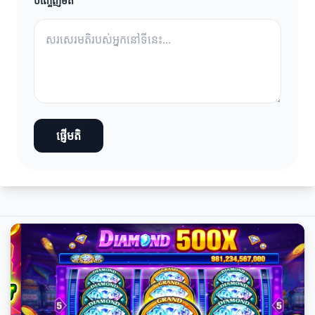
បញ្ចេញមតិ
ផ្ញើមតិ