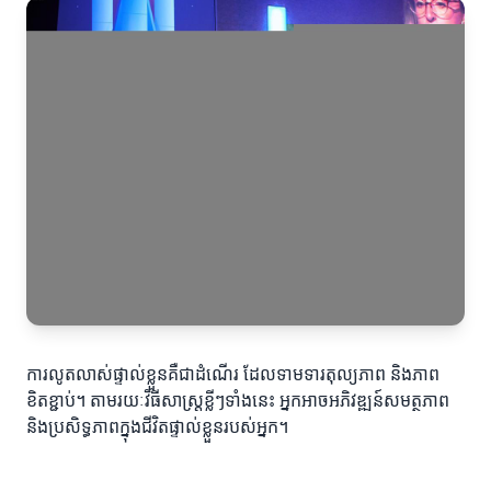
ការលូតលាស់ផ្ទាល់ខ្លួនគឺជាដំណើរ ដែលទាមទារតុល្យភាព និងភាព
ខិតខ្ជាប់។ តាមរយៈវិធីសាស្ត្រខ្លីៗទាំងនេះ អ្នកអាចអភិវឌ្ឍន៍សមត្ថភាព
និងប្រសិទ្ធភាពក្នុងជីវិតផ្ទាល់ខ្លួនរបស់អ្នក។