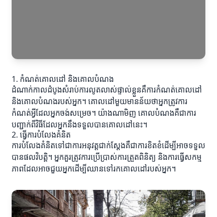
1. កំណត់គោលដៅ និងគោលបំណង
ដំណាក់កាលដំបូងសំរាប់ការលូតលាស់ផ្ទាល់ខ្លួនគឺការកំណត់គោលដៅ
និងគោលបំណងរបស់អ្នក។ គោលដៅមួយមានន័យថាអ្នកត្រូវការ
កំណត់អ្វីដែលអ្នកចង់សម្រេច។ យ៉ាងណាមិញ គោលបំណងគឺជាការ
បញ្ជាក់ពីវិធីដែលអ្នកនឹងទទួលបានគោលដៅនេះ។
2. ធ្វើការបំលែងគំនិត
ការបំលែងគំនិតទៅជាការអនុវត្តជាក់ស្តែងគឺជាការខិតខំដើម្បីអាចទទួល
បានផលវិបត្តិ។ អ្នកគួរត្រូវការប្រើប្រាស់ការត្រួតពិនិត្យ និងការធ្វើសកម្ម
ភាពដែលអាចជួយអ្នកដើម្បីឈានទៅរកគោលដៅរបស់អ្នក។