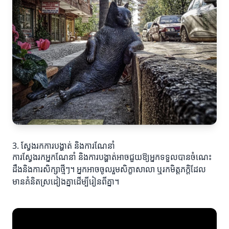
3. ស្វែងរកការបង្ហាត់ និងការណែនាំ
ការស្វែងរកអ្នកណែនាំ និងការបង្ហាត់អាចជួយឱ្យអ្នកទទួលបានចំណេះ
ដឹងនិងការសិក្សាថ្មីៗ។ អ្នកអាចចូលរួមសិក្ខាសាលា ឬរកមិត្តភក្តិដែល
មានគំនិតស្រដៀងគ្នាដើម្បីរៀនពីគ្នា។