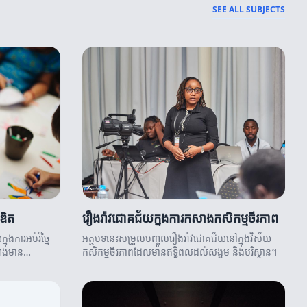
SEE ALL SUBJECTS
រឌិត
រឿងរ៉ាវជោគជ័យក្នុងការកសាងកសិកម្មចីរភាព
នុងការអប់រំច្នៃ
អត្ថបទនេះសម្រួលបញ្ចូលរឿងរ៉ាវជោគជ័យនៅក្នុងវិស័យ
៉ាងមាន
កសិកម្មចីរភាពដែលមានឥទ្ធិពលដល់សង្គម និងបរិស្ថាន។