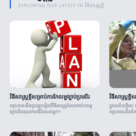
EXPLORING OUR LATEST IN វិធីសាស្ត្រខ្លី
វិធីសាស្ត្រខ្លីសម្រាប់ការកែលម្អច្បាប់ប្រសើរ
វិធីសាស្ត្រខ្ល
អត្ថបទនេះនឹងជួយអ្នករៀនពីវិធីសាស្ត្រដែលអាចកែលម្អ
ក្នុងសម័យថ្មីនេះ 
ច្បាប់និងគុណភាពជីវិតរបស់អ្នក។
អត្ថបទនេះនឹងពិភា
រៀនបានប្រសើរ