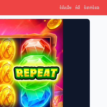
ទំព័រដើម
អំពី
ទំនាក់ទំនង