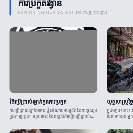
ការប្រកួតរង្វាន់
EXPLORING OUR LATEST IN ការប្រកួតរង្វាន់
វិធីប្រើប្រាស់រង្វាន់ក្នុងការប្រកួត
យុទ្ធសាស្ត្រច្
ការប្រើប្រាស់រង្វាន់អាចបង្កើនចំណាប់អារម្មណ៍និងការចូលរួម
ក្នុងអត្ថបទនេះ យ
ក្នុងការប្រកួត។ អត្ថបទនេះនឹងពន្យល់ពីរបៀបប្រើប្រាស់រង្វាន់
ដែលអាចជួយអ្នកឈ្ន
ដើម្បីជំរុញការប្រកួតរង្វាន់របស់អ្នក។
ដើម្បីមានគំនិតថ្មី