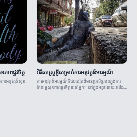
ុខភាពផ្លូវចិត្ត
វិធីសាស្ត្រខ្លីសម្រាប់ការអនុវត្តន៍អារម្មណ៍
ប់ការអនុវត្តន៍សុខ
ការអនុវត្តន៍អារម្មណ៍គឺជារបៀបដ៏មានប្រសិទ្ធភាពក្នុងការ
កែលម្អសុខភាពផ្លូវចិត្តរបស់អ្នក។ នៅក្នុងអត្ថបទនេះ យើង
នឹងស្វែងយល់អំពីវិធីសាស្ត្រខ្លីដើម្បីអនុវត្តអារម្មណ៍ហើយធ្វើ
ឱ្យមានប្រសិទ្ធភាព។