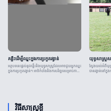
គន្លឹះដើម្បីឈ្នះក្នុងការប្រកួតរង្វាន់
យុទ្ធសាស្ត្រសម
អត្ថបទនេះផ្តល់នូវគន្លឹះនិងយុទ្ធសាស្ត្រដែលអាចជួយអ្នកឈ្នះ
ស្វែងយល់អំពីយុ
ក្នុងការប្រកួតរង្វាន់។ អាថ៌កំបាំងនិងការបរិច្ឆេទសម្រាប់ភាព
បានរង្វាន់នៅក្នុងក
ជោគជ័យ។
វិធីសាស្ត្រខ្លី