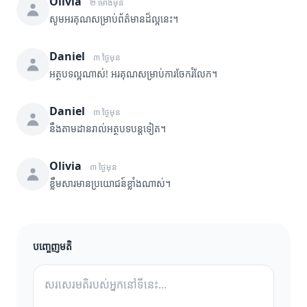
Olivia
២ ម៉ោងមុន
សូមអរគុណសម្រាប់ព័ត៌មានដ៏ល្អនេះ។
Daniel
៣ ថ្ងៃមុន
អត្ថបទល្អណាស់! អរគុណសម្រាប់ការចែករំលែក។
Daniel
៣ ថ្ងៃមុន
នឹងតាមដានរាល់អត្ថបទបន្តទៀត។
Olivia
៣ ថ្ងៃមុន
ខ្លឹមសារមានប្រយោជន៍ខ្លាំងណាស់។
បញ្ចេញមតិ