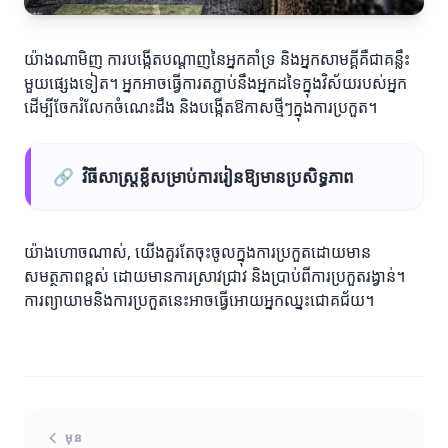
យ៉ាងណាមិញ ការបង្កើតបណ្តាញនៃអ្នកគាំទ្រ និងអ្នកសាមគ្គីគឺជាគន្លឹះ
មួយផ្សេងទៀត។ អ្នកអាចធ្វើការតភ្ជាប់នឹងអ្នកដទៃក្នុងវិស័យរបស់អ្នក
ដើម្បីចែករំលែកចំណេះដឹង និងបង្កើតឱកាសថ្មីៗក្នុងការប្រកួត។
🔗
វិធីសាស្ត្រខ្លីសម្រាប់ការរៀនឱ្យមានប្រសិទ្ធភាព
យ៉ាងហោចណាស់, យើងគួរតែចុះចូលក្នុងការប្រកួតដោយមាន
សមត្ថភាពខ្ពស់ ដោយមានការស្រាវជ្រាវ និងប្រាប់ពីការប្រកួតរង្វាន់។
ការព្យាយាមនិងការប្រកួតនេះអាចធ្វើអោយអ្នកឈ្នះជោគជ័យ។
មុន