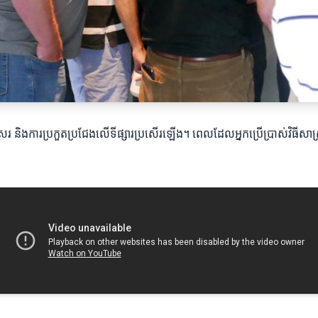
រសរសេរ និងការប្រកួតប្រជែងលើទីផ្សារប្រសើរឡើង។ ពេលដែលអ្នកប្រើប្រាស់វិធីសាស