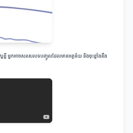
្ត្រខ្លី អ្នកអាចសរសេរបទបញ្ចូលដែលមានអត្ថន័យ និងចុះខ្លាំងនឹង