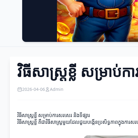
វិធីសាស្ត្រខ្លី សម្រាប់
2026-04-06
Admin
វិធីសាស្ត្រខ្លី សម្រាប់ការសរសេរ និងទីផ្សារ
វិធីសាស្ត្រខ្លី គឺជាវិធីសាស្ត្រមួយដែលជួយបង្កើនប្រសិទ្ធភាពក្នុងកា