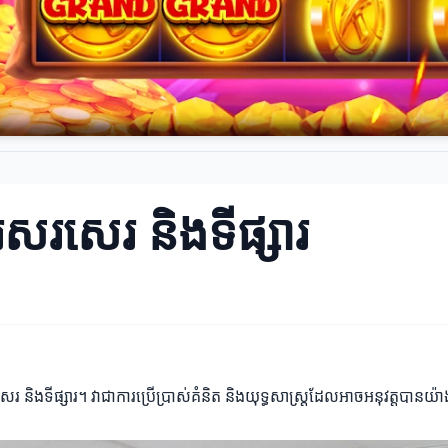
ការសរសេរ និងទីផ្សារ
រសរសេរ និងទីផ្សារ។ វាជាការប្រើប្រាស់គំនិត និងយុទ្ធសាស្ត្រដែលអាចអនុវត្តបានយ