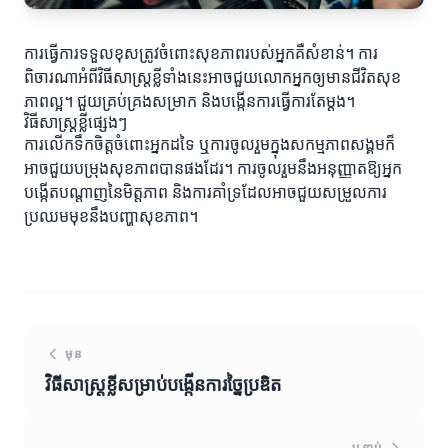
ការធ្វើការទទួលខុសត្រូវចំពោះសុខភាពរបស់អ្នកគឺសំខាន់។ ការ
ពិចារណាអំពីវិធីសាស្ត្រខ្លីទាំងនេះអាចជួយលោកអ្នកឲ្យមានជីវិតសុខ
ភាពល្អ។ ជួយគ្រប់គ្រងសម្រាក និងបង្កើនការធ្វើការតែម្ដង។
វិធីសាស្ត្រខ្លីផ្សេងៗ
ការលើកទឹកចិត្តចំពោះអ្នកដទៃ ឬការចូលរួមក្នុងសកម្មភាពសង្គមក៏
អាចជួយបម្រុងសុខភាពបានផងដែរ។ ការចូលរួមនឹងអនុញ្ញាតឱ្យអ្នក
បង្កើតបណ្ដាញនៃមិត្តភាព និងការគាំទ្រដែលអាចជួយសម្រួលការ
ប្រឈមមុខនឹងបញ្ហាសុខភាព។
មុន
វិធីសាស្ត្រខ្លីសម្រាប់បង្កើនការច្នៃប្រឌិត
បន្ទាប់