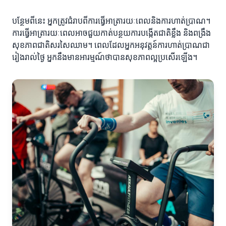
បន្ថែមពីនេះ អ្នកត្រូវជំរាបពីការធ្វើអាត្រារយៈពេលនិងការហាត់ប្រាណ។
ការធ្វើអាត្រារយៈពេលអាចជួយកាត់បន្ថយការបង្កើតជាតិខ្លឹង និងពង្រឹង
សុខភាពជាតិសរសៃឈាម។ ពេលដែលអ្នកអនុវត្តន៍ការហាត់ប្រាណជា
រៀងរាល់ថ្ងៃ អ្នកនឹងមានអារម្មណ៍ថាបានសុខភាពល្អប្រសើរឡើង។