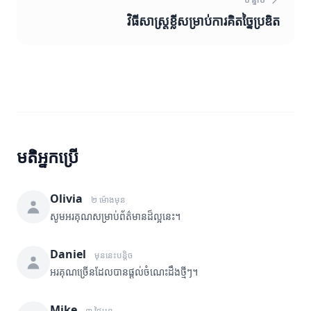
វិធីសាស្ត្រខ្លីសម្រាប់ការគិតច្នៃប្រឌិត
មតិអ្នកប្រើ
Olivia
២ ម៉ោងមុន
សូមអរគុណសម្រាប់ព័ត៌មានដ៏ល្អនេះ។
Daniel
មុននេះបន្តិច
អរគុណច្រើនដែលបានផ្តល់ចំណេះដឹងថ្មីៗ។
Mike
៣ ថ្ងៃមុន