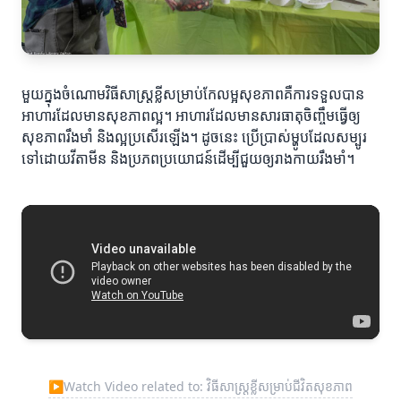
មួយក្នុងចំណោមវិធីសាស្ត្រខ្លីសម្រាប់កែលម្អសុខភាពគឺការទទួលបាន
អាហារដែលមានសុខភាពល្អ។ អាហារដែលមានសារធាតុចិញ្ចឹមធ្វើឲ្យ
សុខភាពរឹងមាំ និងល្អប្រសើរឡើង។ ដូចនេះ ប្រើប្រាស់ម្ហូបដែលសម្បូរ
ទៅដោយវីតាមីន និងប្រភពប្រយោជន៍ដើម្បីជួយឲ្យរាងកាយរឹងមាំ។
▶
Watch Video related to: វិធីសាស្ត្រខ្លីសម្រាប់ជីវិតសុខភាព