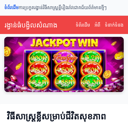
ទំព័រដើម
ការប្រកួតរង្វាន់
វិធីសាស្ត្រខ្លី
រឿងរ៉ាវជោគជ័យ
ព័ត៌មានថ្មីៗ
រង្វាន់ធំបង្វិលសំណាង
ទំព័រដើម
អំពី
ទំនាក់ទំនង
វិធីសាស្ត្រខ្លីសម្រាប់ជីវិតសុខភាព