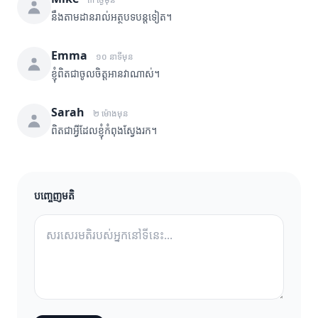
នឹងតាមដានរាល់អត្ថបទបន្តទៀត។
Emma
១០ នាទីមុន
ខ្ញុំពិតជាចូលចិត្តអានវាណាស់។
Sarah
២ ម៉ោងមុន
ពិតជាអ្វីដែលខ្ញុំកំពុងស្វែងរក។
បញ្ចេញមតិ