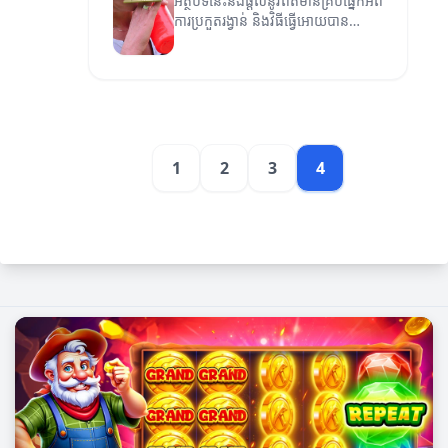
អត្ថបទនេះនឹងផ្តល់នូវព័ត៌មានគ្រប់ផ្នែកអំពី
ការប្រកួតរង្វាន់ និងវិធីធ្វើអោយបាន
ជោគជ័យ។
1
2
3
4