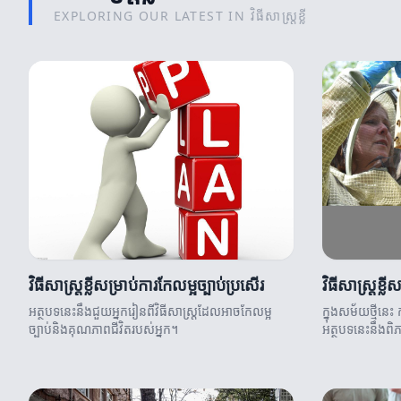
EXPLORING OUR LATEST IN វិធីសាស្ត្រខ្លី
វិធីសាស្ត្រខ្លីសម្រាប់ការកែលម្អច្បាប់ប្រសើរ
វិធីសាស្ត្រខ្ល
អត្ថបទនេះនឹងជួយអ្នករៀនពីវិធីសាស្ត្រដែលអាចកែលម្អ
ក្នុងសម័យថ្មីនេះ 
ច្បាប់និងគុណភាពជីវិតរបស់អ្នក។
អត្ថបទនេះនឹងពិភា
រៀនបានប្រសើរ