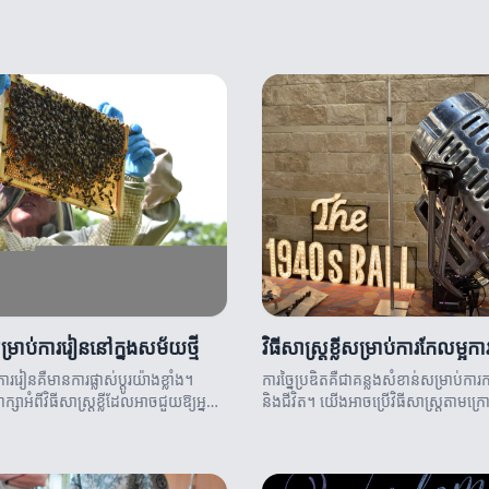
ីសម្រាប់ការរៀននៅក្នុងសម័យថ្មី
វិធីសាស្ត្រខ្លីសម្រាប់ការកែលម្អការ
ការរៀនគឺមានការផ្លាស់ប្តូរយ៉ាងខ្លាំង។
ការច្នៃប្រឌិតគឺជាគន្លងសំខាន់សម្រាប់កា
ក្សាអំពីវិធីសាស្ត្រខ្លីដែលអាចជួយឱ្យអ្នក
និងជីវិត។ យើងអាចប្រើវិធីសាស្ត្រតាមក្រោ
ឡើង។
ច្នៃប្រឌិត។