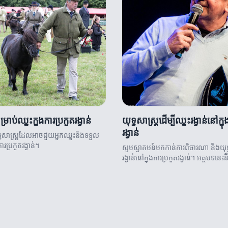
្រាប់ឈ្នះក្នុងការប្រកួតរង្វាន់
យុទ្ធសាស្ត្រ​ដើម្បីឈ្នះរង្វាន់នៅក្ន
រង្វាន់
ទ្ធសាស្ត្រដែលអាចជួយអ្នកឈ្នះនិងទទួល
ារប្រកួតរង្វាន់។
សូមស្វាគមន៍មកកាន់ការពិចារណា និងយុទ្ធស
រង្វាន់នៅក្នុងការប្រកួតរង្វាន់។ អត្ថបទនេះន
ដែលអ្នកអាចប្រើប្រាស់ដើម្បីបង្កើនឱកាស