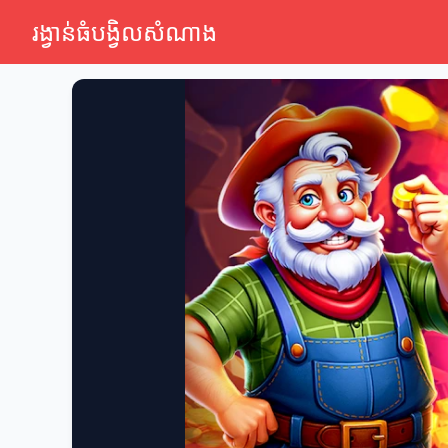
រង្វាន់ធំបង្វិលសំណាង
រង្វាន់ធំបង្វិលសំណាង