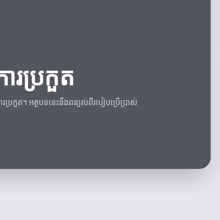
ុងការប្រកួត
ងការប្រកួត។ អត្ថបទនេះនឹងពន្យល់ពីរបៀបប្រើប្រាស់