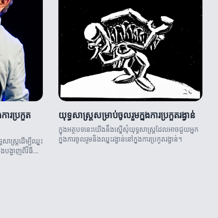
ុងការប្រកួត
យុទ្ធសាស្ត្រសម្រាប់ចូលរួមក្នុងការប្រកួតរង្វាន់
ក្នុងអត្ថបទនេះយើងនឹងស្នើសុំយុទ្ធសាស្ត្រដែលអាចជួយអ្នក
ក្នុងការចូលរួមនិងឈ្នះរង្វាន់នៅក្នុងការប្រកួតរង្វាន់។
ាស្ត្រដើម្បីឈ្នះ
ឹងបង្ហាញពីវិធី
របស់អ្នក។